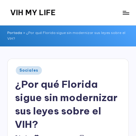
VIH MY LIFE
Saltar
al
contenido
Portada
»
¿Por qué Florida sigue sin modernizar sus leyes sobre el
VIH?
Publicado
Sociales
en
¿Por qué Florida
sigue sin modernizar
sus leyes sobre el
VIH?