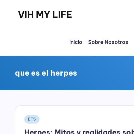
VIH MY LIFE
Saltar
al
contenido
Inicio
Sobre Nosotros
que es el herpes
Publicado
ETS
en
Herpes: Mitos y realidades so