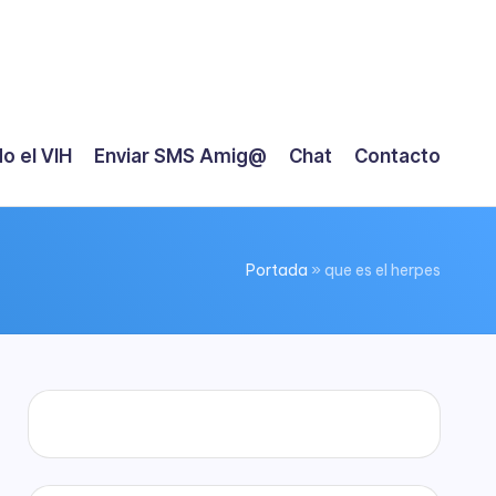
o el VIH
Enviar SMS Amig@
Chat
Contacto
Portada
»
que es el herpes