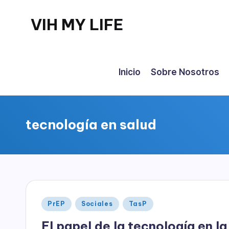
VIH MY LIFE
Saltar
al
contenido
Inicio
Sobre Nosotros
tecnología en salud
Publicado
PrEP
Sociales
TasP
en
El papel de la tecnología en l