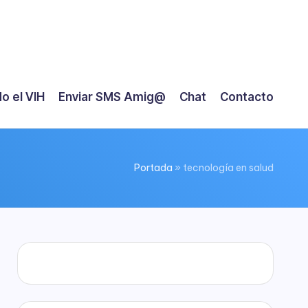
o el VIH
Enviar SMS Amig@
Chat
Contacto
Portada
»
tecnología en salud