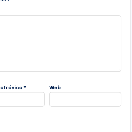
ectrónico
*
Web