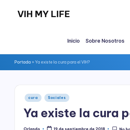
VIH MY LIFE
Saltar
al
contenido
Inicio
Sobre Nosotros
Portada
»
Ya existe la cura para el VIH?
Publicado
cura
Sociales
en
Ya existe la cura 
Orlando
19 de septiembre de 2018
No h