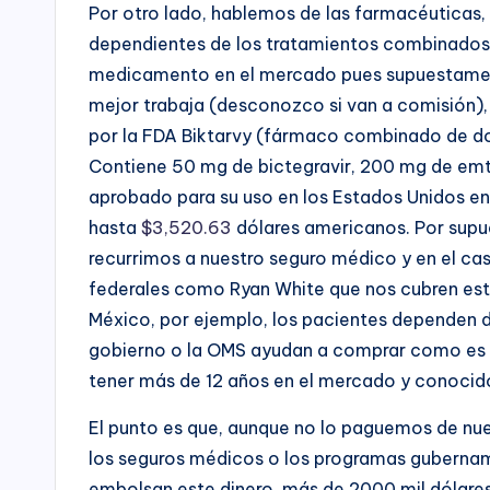
Por otro lado, hablemos de las farmacéuticas,
dependientes de los tratamientos combinados,
medicamento en el mercado pues supuestament
mejor trabaja (desconozco si van a comisión), 
por la FDA Biktarvy (fármaco combinado de dosi
Contiene 50 mg de bictegravir, 200 mg de emt
aprobado para su uso en los Estados Unidos en
hasta
$3,520.63
dólares americanos. Por supu
recurrimos a nuestro seguro médico y en el ca
federales como Ryan White que nos cubren est
México, por ejemplo, los pacientes dependen 
gobierno o la OMS ayudan a comprar como es e
tener más de 12 años en el mercado y conocid
El punto es que, aunque no lo paguemos de nues
los seguros médicos o los programas gubername
embolsan este dinero, más de 2000 mil dólar