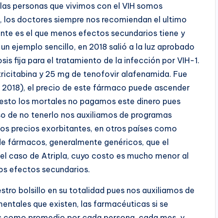
 las personas que vivimos con el VIH somos
 los doctores siempre nos recomiendan el ultimo
e es el que menos efectos secundarios tiene y
un ejemplo sencillo, en 2018 salió a la luz aprobado
s fija para el tratamiento de la infección por VIH-1.
ricitabina y 25 mg de tenofovir alafenamida. Fue
 2018), el precio de este fármaco puede ascender
esto los mortales no pagamos este dinero pues
so de no tenerlo nos auxiliamos de programas
os precios exorbitantes, en otros países como
de fármacos, generalmente genéricos, que el
l caso de Atripla, cuyo costo es mucho menor al
os efectos secundarios.
tro bolsillo en su totalidad pues nos auxiliamos de
ntales que existen, las farmacéuticas si se
es como promedio por cada persona, cada mes, y