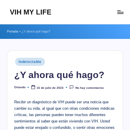
VIH MY LIFE
Saltar
al
contenido
Portada
»
¿Y ahora qué hago?
Publicado
Indetectable
en
¿Y ahora qué hago?
Orlando
16 de julio de 2023
No hay comentarios
Publicado
por
Recibir un diagnóstico de VIH puede ser una noticia que
cambie su vida, al igual que con otras condiciones médicas
críticas, las personas pueden tener muchos diferentes
sentimientos al saber que están viviendo con VIH. Usted
puede estar enojado o confundido, o sentir otras emociones